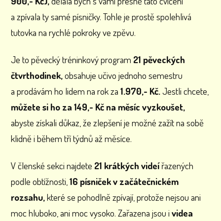
900,- Kč),
dělala bych s vámi přesně tato cvičení
a zpívala ty samé písničky. Tohle je prostě spolehlivá
tutovka na rychlé pokroky ve zpěvu.
Je to pěvecký tréninkový program
21 pěveckých
čtvrthodinek,
obsahuje učivo jednoho semestru
a prodávám ho lidem na rok za
1.970,- Kč.
Jestli chcete,
můžete si ho za 149,- Kč na měsíc vyzkoušet,
abyste získali důkaz, že zlepšení je možné zažít na sobě
klidně i během tří týdnů až měsíce.
V členské sekci najdete
21 krátkých videí
řazených
podle obtížnosti,
16 písniček v
začátečnickém
rozsahu,
které se pohodlně zpívají, protože nejsou ani
moc hluboko, ani moc vysoko. Zařazena jsou i
videa