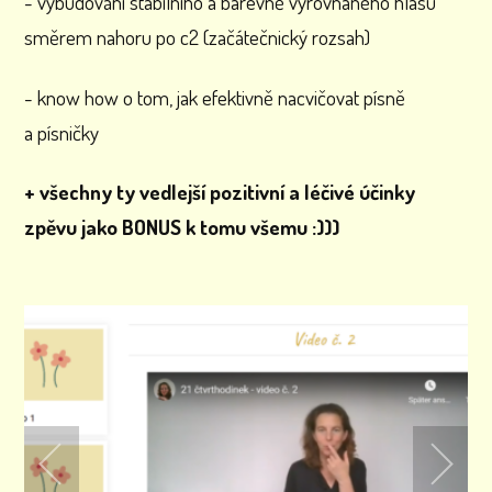
- vybudování stabilního a barevně vyrovnaného hlasu
směrem nahoru po c2 (začátečnický rozsah)
- know how o tom, jak efektivně nacvičovat písně
a písničky
+ všechny ty vedlejší pozitivní a léčivé účinky
zpěvu jako BONUS k tomu všemu :)))