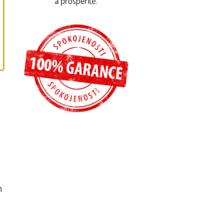
a prosperitě.
h