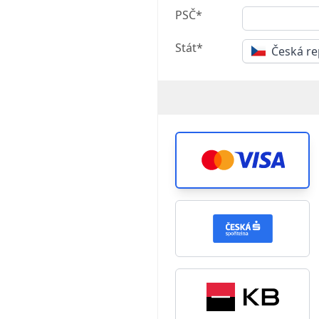
PSČ*
Stát*
Česká re