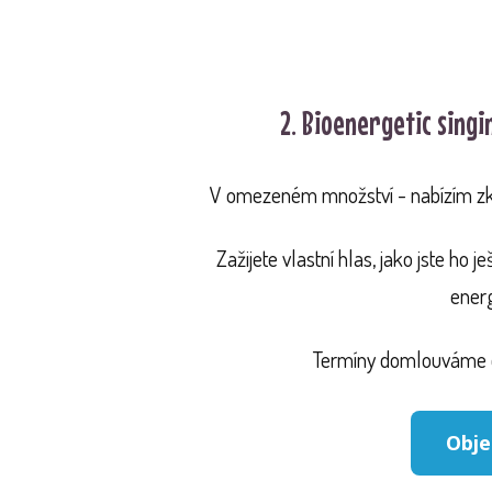
2. Bioenergetic singin
V omezeném množství - nabízím zkuš
Zažijete vlastní hlas, jako jste ho j
energ
Termíny domlouváme o
Obje