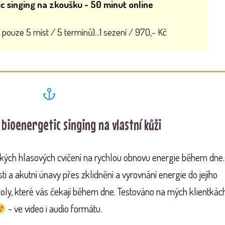
ic singing na zkoušku - 50 minut online
pouze 5 míst / 5 termínů)...1 sezení / 970,- Kč
 bioenergetic singing na vlastní kůži
ických hlasových cvičení na rychlou obnovu energie během dne.
sti a akutní únavy přes zklidnění a vyrovnání energie do jejího
koly, které vás čekají během dne. Testováno na mých klientkác
- ve video i audio formátu.