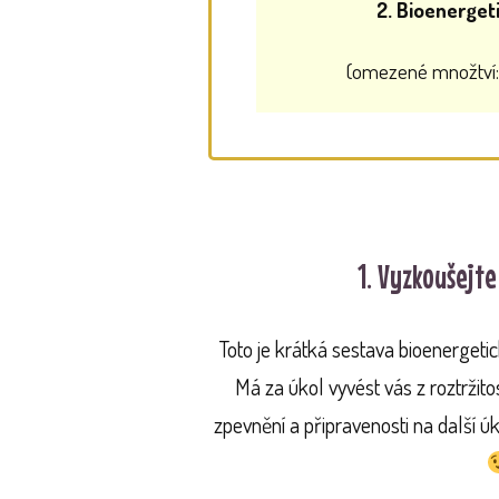
2. Bioenerget
(omezené množtví: 
1. Vyzkoušejte
Toto je krátká sestava bioenerget
Má za úkol vyvést vás z roztržito
zpevnění a připravenosti na další ú