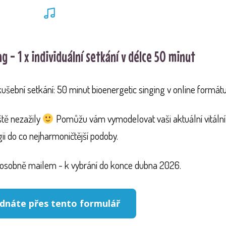
g - 1 x individuální setkání v délce 50 minut
ební setkání: 50 minut bioenergetic singing v online formátu
eště nezažily
Pomůžu vám vymodelovat vaši aktuální vitální
ii do co nejharmoničtější podoby.
sobně mailem - k vybrání do konce dubna 2026.
dnáte přes tento formulář