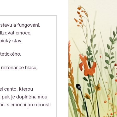
stavu a fungování.
ilizovat emoce,
hický stav.
tetického.
á rezonance hlasu,
l canto, kterou
d pak je doplněna mou
áci s emoční pozorností