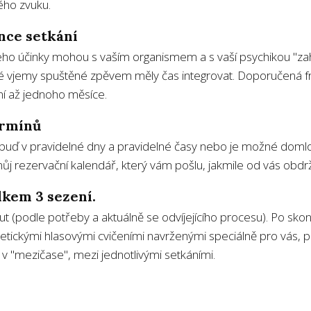
ého zvuku.
nce setkání
eho účinky mohou s vaším organismem a s vaší psychikou "zah
ové vjemy spuštěné zpěvem měly čas integrovat. Doporučená 
ní až jednoho měsíce.
ermínů
buď v pravidelné dny a pravidelné časy nebo je možné domlou
ůj rezervační kalendář, který vám pošlu, jakmile od vás obdr
lkem 3 sezení.
nut (podle potřeby a aktuálně se odvíjejícího procesu). Po sk
etickými hlasovými cvičeními navrženými speciálně pro vás, p
i v "mezičase", mezi jednotlivými setkáními.