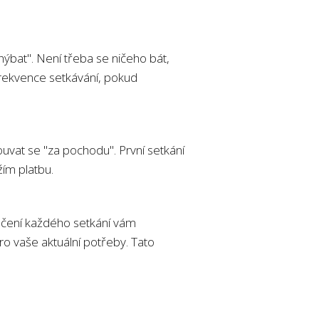
ýbat". Není třeba se ničeho bát,
frekvence setkávání, pokud
vat se "za pochodu". První setkání
žím platbu.
ončení každého setkání vám
ro vaše aktuální potřeby. Tato