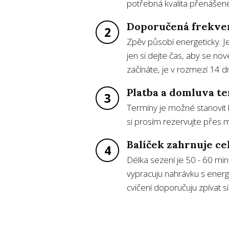
potřebná kvalita přenášen
Doporučená frekve
2
Zpěv působí energeticky. J
jen si dejte čas, aby se n
začínáte, je v rozmezí 14 d
Platba a domluva t
3
Termíny je možné stanovit 
si prosím rezervujte přes m
Balíček zahrnuje ce
4
Délka sezení je 50 - 60 mi
vypracuju nahrávku s energ
cvičení doporučuju zpívat s