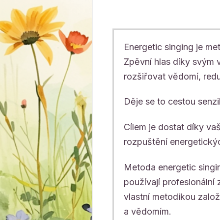
Energetic singing je m
Zpěvní hlas díky svým 
rozšiřovat vědomí, red
Děje se to cestou senzi
Cílem je dostat díky va
rozpuštění energetickýc
Metoda energetic singi
používají profesionáln
vlastní metodikou založ
a vědomím.