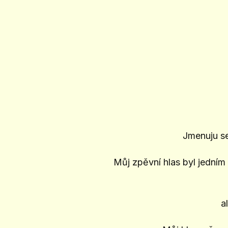
Jmenuju s
Můj zpěvní hlas byl jední
a