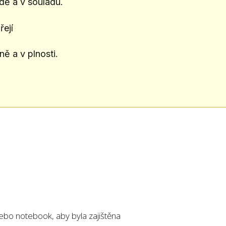
vdě a v souladu.
ejí
ně a v plnosti.
nebo notebook, aby byla zajištěna