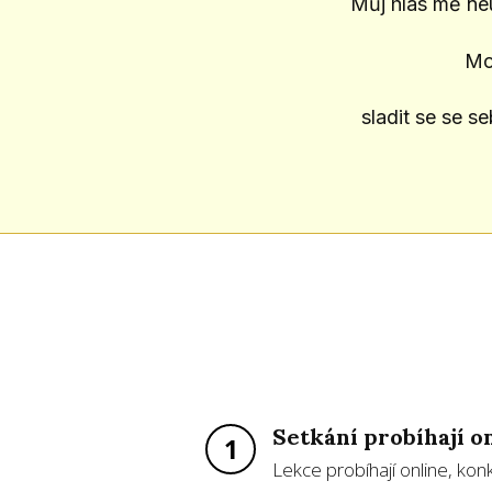
Můj hlas mě neu
Mo
sladit se se s
Setkání probíhají o
1
Lekce probíhají online, ko