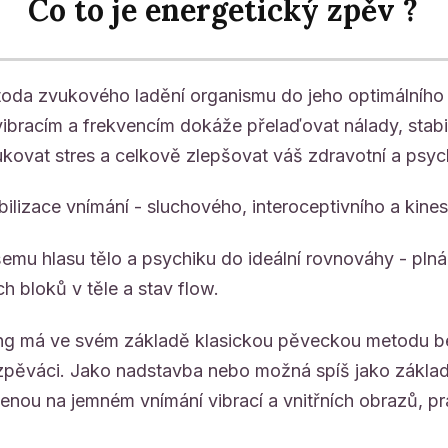
Co to je energetický zpěv ?
etoda zvukového ladění organismu do jeho optimálního 
vibracím a frekvencím dokáže přelaďovat nálady, stab
ukovat stres a celkově zlepšovat váš zdravotní a psyc
bilizace vnímání - sluchového, interoceptivního a kines
šemu hlasu tělo a psychiku do ideální rovnováhy - pln
h bloků v těle a stav flow.
ng má ve svém základě klasickou pěveckou metodu be
í zpěváci. Jako nadstavba nebo možná spíš jako zákla
enou na jemném vnímání vibrací a vnitřních obrazů, pr