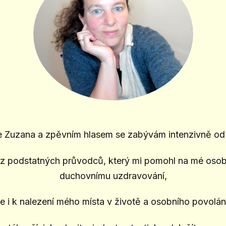
e Zuzana a zpěvním hlasem se zabývám intenzivně od 
m z podstatných průvodců, který mi pomohl na mé osob
duchovnímu uzdravování,
le i k nalezení mého místa v životě a osobního povolán