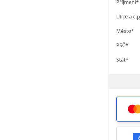
Příjmení*
Ulice a č.p
Město*
PSČ*
Stát*