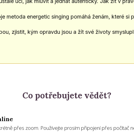
stále učí, jak mluvit a jednat autenticky. Jak žít v pra
je metoda energetic singing pomáhá ženám, které si př
ebou, zjistit, kým opravdu jsou a žít své životy smyslupl
Co potřebujete vědět?
nline
nkrétně přes zoom. Používejte prosím připojení přes počítač 