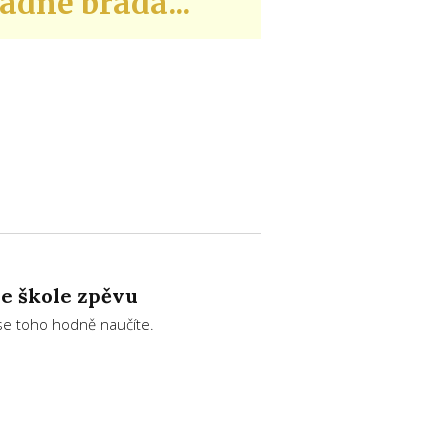
adne brada...
ne škole zpěvu
se toho hodně naučíte.