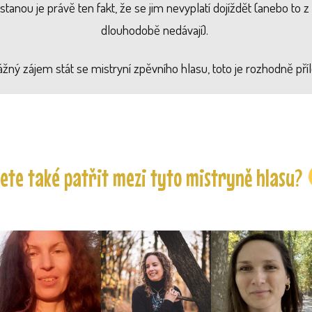
tanou je právě ten fakt, že se jim nevyplatí dojíždět (anebo to 
dlouhodobě nedávají).
ážný zájem stát se mistryní zpěvního hlasu, toto je rozhodně příl
ete také patřit mezi tyto mistryně hlasu?