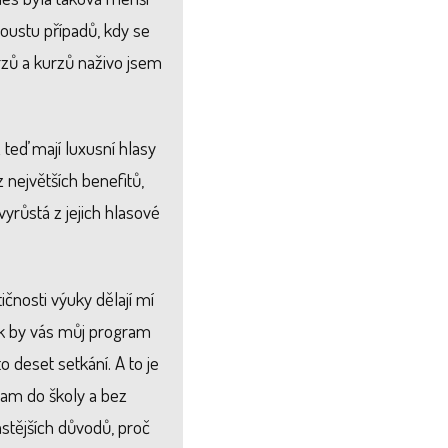
oustu případů, kdy se
kurzů a kurzů naživo jsem
ž teď mají luxusní hlasy
 největších benefitů,
yrůstá z jejich hlasové
nosti výuky dělají mí
lik by vás můj program
 deset setkání. A to je
kam do školy a bez
astějších důvodů, proč