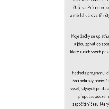
ZUŠ-ka. Průměrně se 
u mě lidi učí dva, tři i
Moje žačky se uplatňují
a jdou zpívat do sbo
které u nich všech poz
Hodnota programu: dí
žáci pokroky minimáln
vyšel, kdybych počítal
přepočet pouze na
započítání času, kter