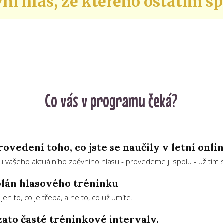
vní hlas, ze kterého ostatím sp
Co vás v programu čeká?
ovedení toho, co jste se naučily v letní onli
vašeho aktuálního zpěvního hlasu - provedeme ji spolu - už tím 
lán hlasového tréninku
n to, co je třeba, a ne to, co už umíte.
zato časté tréninkové intervaly.