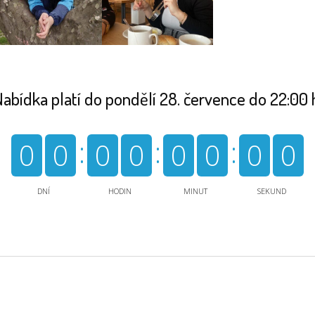
abídka platí do pondělí 28. července do 22:00 
0
0
0
0
0
0
0
0
DNÍ
HODIN
MINUT
SEKUND