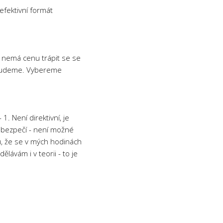
 efektivní formát
- nemá cenu trápit se se
 nebudeme. Vybereme
1. Není direktivní, je
a bezpečí - není možné
ou, že se v mých hodinách
lávám i v teorii - to je