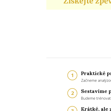
Získejte zpě
Praktické pr
1
Začneme analýzou 
Sestavíme p
2
Budeme trénovat je
Krátké, ale 
3