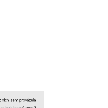
z nich jsem provázela
nes byla taková menší