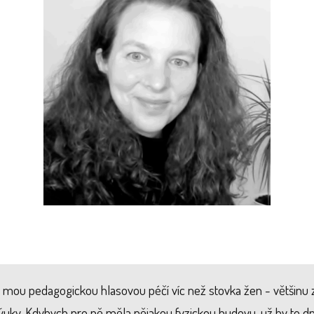
 mou pedagogickou hlasovou péčí víc než stovka žen - většinu 
 výuky. Kdybych pro ně měla nějakou fyzickou budovu, už by to d