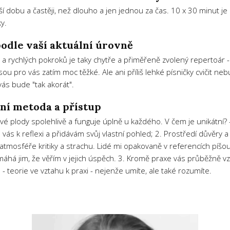
tší dobu a častěji, než dlouho a jen jednou za čas. 10 x 30 minut je
y.
odle vaší aktuální úrovně
a rychlých pokroků je taky chytře a přiměřeně zvolený repertoár 
jsou pro vás zatím moc těžké. Ale ani příliš lehké písničky cvičit
vás bude "tak akorát".
ní metoda a přístup
é plody spolehlivě a funguje úplně u každého. V čem je unikátní? - 
 vás k reflexi a přidávám svůj vlastní pohled; 2. Prostředí důvěry 
v atmosféře kritiky a strachu. Lidé mi opakovaně v referencích píš
áhá jim, že věřím v jejich úspěch. 3. Kromě praxe vás průběžně vzdě
- teorie ve vztahu k praxi - nejenže umíte, ale také rozumíte.