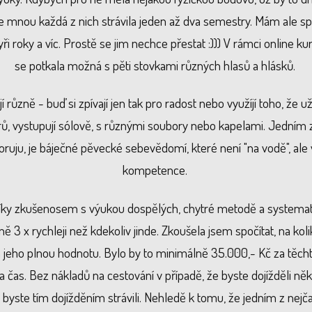
mnou každá z nich strávila jeden až dva semestry. Mám ale sp
 čtyři roky a víc. Prostě se jim nechce přestat :))) V rámci online 
se potkala možná s pěti stovkami různých hlasů a hlásků.
 různě - buď si zpívají jen tak pro radost nebo využíjí toho, že u
rů, vystupují sólově, s různými soubory nebo kapelami. Jedním z
oruju, je báječné pěvecké sebevědomí, které není "na vodě", ale v
kompetence.
ky zkušenosem s výukou dospělých, chytré metodě a systematič
ě 3 x rychleji než kdekoliv jinde. Zkoušela jsem spočítat, na ko
a jeho plnou hodnotu. Bylo by to minimálně 35.000,- Kč za těchto
 čas. Bez nákladů na cestování v případě, že byste dojížděli ně
ý byste tím dojížděním strávili. Nehledě k tomu, že jedním z nejč