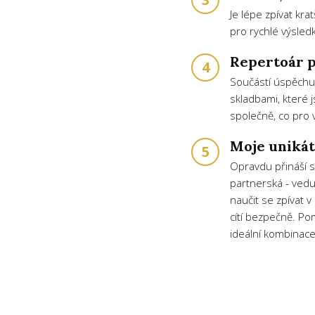
Je lépe zpívat kra
pro rychlé výsledk
Repertoár p
4
Součástí úspěchu 
skladbami, které 
společně, co pro 
Moje unikát
5
Opravdu přináší sv
partnerská - vedu
naučit se zpívat 
cítí bezpečně. Pom
ideální kombinace 