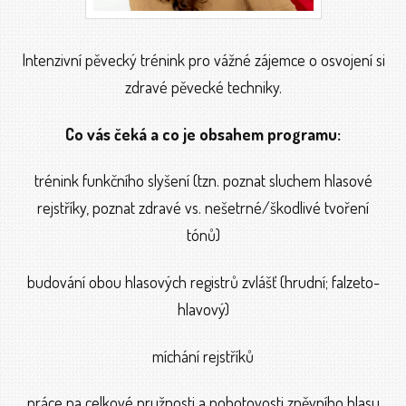
Intenzivní pěvecký trénink pro vážné zájemce o osvojení si
zdravé pěvecké techniky.
Co vás čeká a co je obsahem programu:
trénink funkčního slyšení (tzn. poznat sluchem hlasové
rejstříky, poznat zdravé vs. nešetrné/škodlivé tvoření
tónů)
budování obou hlasových registrů zvlášť (hrudní; falzeto-
hlavový)
míchání rejstříků
práce na celkové pružnosti a pohotovosti zpěvního hlasu