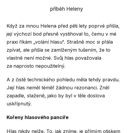
příběh Heleny
Když za mnou Helena před pěti lety poprvé přišla,
její výchozí bod přesně vystihoval to, čemu v mé
praxi říkám „volání hlasu“. Strašně moc si přála
zpívat, ale přišla se zamlženým tušením, že to
vlastně není možné. Svůj hlas považovala
za naprosto nepoužitelný.
A z čistě technického pohledu měla tehdy pravdu.
Její hlas neměl téměř žádnou rezonanci. Zněl
zapadle, staženě, jako by byl v těle doslova
uskřípnutý.
Kořeny hlasového pancíře
Hlas nikdy nelže. To, jak zníme, je přímým otiskem