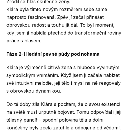
Zrodil se hlas skutečné ženy.
Klára byla tímto novým rozměrem sebe samé
naprosto fascinovaná. Zpěv jí začal přinášet
obrovskou radost a touhu jít dál. To byl moment,
kdy jsem jí nabídla přechod do transformační roviny
práce s hlasem.
Fáze 2: Hledání pevné půdy pod nohama
Klára je výjimečně citlivá žena s hluboce vyvinutým
symbolickým vnímáním. Když jsem jí začala nabízet
své intuitivní melodie, její tělo i mysl na ně reagovaly
s obrovskou dynamikou.
Do té doby žila Klára s pocitem, že o svou existenci
na světě musí urputně bojovat. Tomu odpovídal i její
tělesný pancíř – spodní polovina těla a dolní
končetiny byly zcela zatuhlé a odpojené od vědomí.