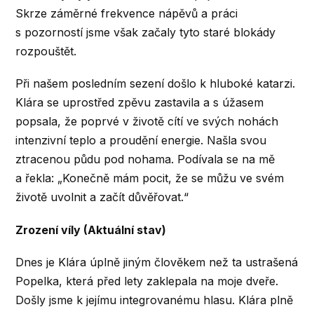
Skrze záměrné frekvence nápěvů a práci
s pozorností jsme však začaly tyto staré blokády
rozpouštět.
Při našem posledním sezení došlo k hluboké katarzi.
Klára se uprostřed zpěvu zastavila a s úžasem
popsala, že poprvé v životě cítí ve svých nohách
intenzivní teplo a proudění energie. Našla svou
ztracenou půdu pod nohama. Podívala se na mě
a řekla: „Konečně mám pocit, že se můžu ve svém
životě uvolnit a začít důvěřovat.“
Zrození víly (Aktuální stav)
Dnes je Klára úplně jiným člověkem než ta ustrašená
Popelka, která před lety zaklepala na moje dveře.
Došly jsme k jejímu integrovanému hlasu. Klára plně