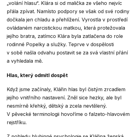
„volání hlasu“. Klára si od malička ze všeho nejvíc
přála zpívat. Namísto podpory se však od své rodiny
dočkala jen chladu a přehlížení. Vyrostla v prostředí
ovládaném narcistickou matkou, která protežovala
jejího bratra, zatímco Klára byla zatlačena do role
rodinné Popelky a služky. Teprve v dospělosti
v sobě našla odvahu postavit se za svá vlastní přání
a vyhledala mě.
Hlas, který odmítl dospět
Když jsme začínaly, Klářin hlas byl čistým zrcadlem
jejího vnitřního nastavení. Zněl sice hezky, ale byl
nesmírně křehký, dětský a zcela nevtělený.
V pěvecké terminologii hovoříme o falzeto-hlavovém
rejstříku.
Z pohledu hlubinné psychologie se Klářina ženská