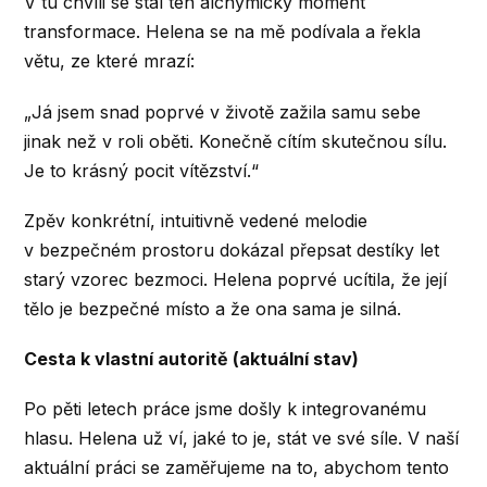
V tu chvíli se stal ten alchymický moment
transformace. Helena se na mě podívala a řekla
větu, ze které mrazí:
„Já jsem snad poprvé v životě zažila samu sebe
jinak než v roli oběti. Konečně cítím skutečnou sílu.
Je to krásný pocit vítězství.“
Zpěv konkrétní, intuitivně vedené melodie
v bezpečném prostoru dokázal přepsat destíky let
starý vzorec bezmoci. Helena poprvé ucítila, že její
tělo je bezpečné místo a že ona sama je silná.
Cesta k vlastní autoritě (aktuální stav)
Po pěti letech práce jsme došly k integrovanému
hlasu. Helena už ví, jaké to je, stát ve své síle. V naší
aktuální práci se zaměřujeme na to, abychom tento