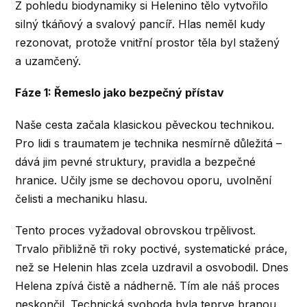
Z pohledu biodynamiky si Helenino tělo vytvořilo
silný tkáňový a svalový pancíř. Hlas neměl kudy
rezonovat, protože vnitřní prostor těla byl stažený
a uzamčený.
Fáze 1: Řemeslo jako bezpečný přístav
Naše cesta začala klasickou pěveckou technikou.
Pro lidi s traumatem je technika nesmírně důležitá –
dává jim pevné struktury, pravidla a bezpečné
hranice. Učily jsme se dechovou oporu, uvolnění
čelisti a mechaniku hlasu.
Tento proces vyžadoval obrovskou trpělivost.
Trvalo přibližně tři roky poctivé, systematické práce,
než se Helenin hlas zcela uzdravil a osvobodil. Dnes
Helena zpívá čistě a nádherně. Tím ale náš proces
neskončil. Technická svoboda byla teprve branou