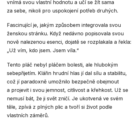
vnímá svou vlastní hodnotu a učí se žít sama
za sebe, nikoli pro uspokojení potřeb druhých.
Fascinující je, jakým způsobem integrovala svou
ženskou stránku. Když nedávno popisovala svou
nově nalezenou esenci, dojatě se rozplakala a řekla:
„Už vím, kdo jsem. Jsem víla.“
Tento pláč nebyl pláčem bolesti, ale hlubokým
sebepřijetím. Klářin hrudní hlas jí dal sílu a stabilitu,
což jí paradoxně umožnilo bezpečně obejmout
a projevit i svou jemnost, citlivost a křehkost. Už se
nemusí bát, že ji svět zničí. Je ukotvená ve svém
těle, zpívá z plných plic a tvoří si život podle
vlastních záměrů.