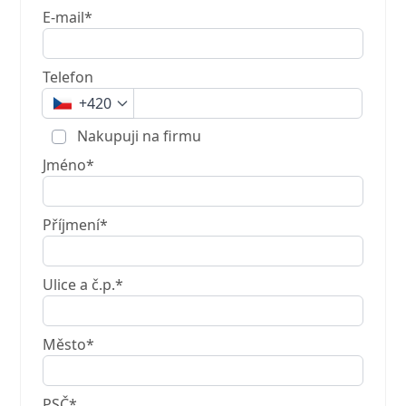
E-mail*
Telefon
+420
Nakupuji na firmu
Jméno*
Příjmení*
Ulice a č.p.*
Město*
PSČ*