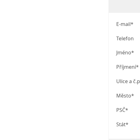
E-mail*
Telefon
Jméno*
Příjmení*
Ulice a č.p
Město*
PSČ*
Stát*