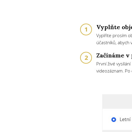
Vyplňte obj
1
Vyplňte prosím o
účastníků, abych 
Začínáme v 
2
První živé vysílá
videozáznam. Po c
Letní