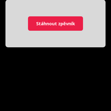
Stáhnout zpěvník