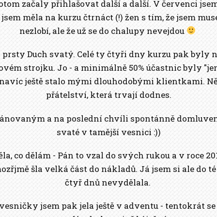
otom začaly přihlašovat další a další. V červenci js
jsem měla na kurzu čtrnáct (!) žen s tím, že jsem muse
nezlobí, ale že už se do chalupy nevejdou
l prsty Duch svatý. Celé ty čtyři dny kurzu pak byly
vém strojku. Jo - a minimálně 50% účastnic byly "jen
 navíc ještě stalo mými dlouhodobými klientkami. N
přátelství, která trvají dodnes.
lánovaným a na poslední chvíli spontánně domluve
svaté v tamější vesnici :))
a, co dělám - Pán to vzal do svých rukou a v roce 2019
ozřjmě šla velká část do nákladů. Já jsem si ale do 
čtyř dnů nevydělala.
vesničky jsem pak jela ještě v adventu - tentokrát se