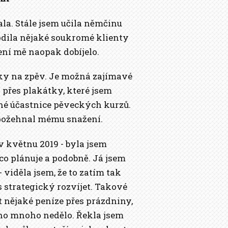
ala. Stále jsem učila němčinu
dila nějaké soukromé klienty
ení mě naopak dobíjelo.
ntky na zpěv. Je možná zajímavé
a přes plakátky, které jsem
ené účastnice pěveckých kurzů.
ě požehnal mému snažení.
v květnu 2019 - byla jsem
 co plánuje a podobně. Já jsem
viděla jsem, že to zatím tak
 strategický rozvíjet. Takové
t nějaké peníze přes prázdniny,
oho mnoho nedělo. Řekla jsem