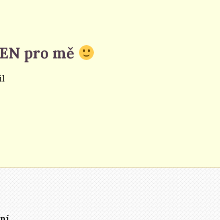
 JEN pro mě
il
ní