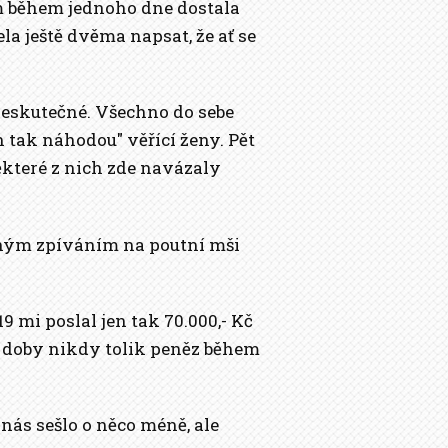
em během jednoho dne dostala
la ještě dvěma napsat, že ať se
 neskutečné. Všechno do sebe
 tak náhodou" věřící ženy. Pět
ěkteré z nich zde navázaly
ným zpíváním na poutní mši
 mi poslal jen tak 70.000,- Kč
té doby nikdy tolik peněz během
 nás sešlo o něco méně, ale