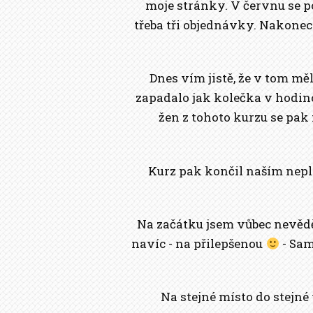
moje stránky. V červnu se p
třeba tři objednávky. Nakonec 
Dnes vím jistě, že v tom mě
zapadalo jak kolečka v hodino
žen z tohoto kurzu se pak
Kurz pak končil naším nep
Na začátku jsem vůbec nevěděl
navíc - na přilepšenou
- Sam
Na stejné místo do stejné 