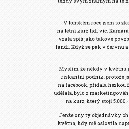
tehdy svým známým na té návš
V loňském roce jsem to zkou
na letní kurz lidí víc. Kamar
vzala spíš jako takové povzb
fandí. Když se pak v červnu a
Myslím, že někdy v květnu j
riskantní podnik, protože 
na facebook, přidala hezkou f
udělala, bylo z marketingovéh
na kurz, který stojí 5.00
Jenže ony ty objednávky cho
května, kdy mě oslovila napro