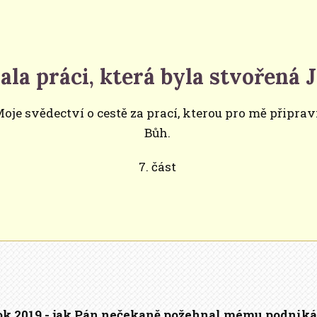
ala práci, která byla stvořená
oje svědectví o cestě za prací, kterou pro mě připrav
Bůh.
7. část
ok 2019 - jak Pán nečekaně požehnal mému podniká