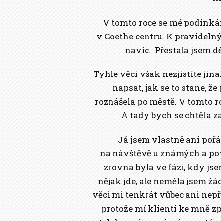
V tomto roce se mé podinkání
v Goethe centru. K pravidel
navíc. Přestala jsem d
Tyhle věci však nezjistíte jin
napsat, jak se to stane, ž
roznášela po městě. V tomto r
A tady bych se chtěla z
Já jsem vlastně ani pořá
na návštěvě u známých a povíd
zrovna byla ve fázi, kdy js
nějak jde, ale neměla jsem ž
věci mi tenkrát vůbec ani nep
protože mí klienti ke mně z