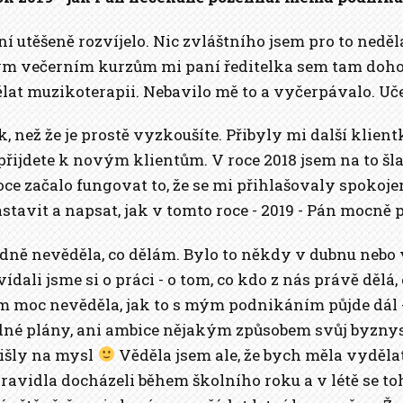
 utěšeně rozvíjelo. Nic zvláštního jsem pro to neděl
ným večerním kurzům mi paní ředitelka sem tam doho
ělat muzikoterapii. Nebavilo mě to a vyčerpávalo. Uč
ak, než že je prostě vyzkoušíte. Přibyly mi další klie
e přijdete k novým klientům. V roce 2018 jsem na to šl
oce začalo fungovat to, že se mi přihlašovaly spokoj
astavit a napsat, jak v tomto roce - 2019 - Pán mocn
dně nevěděla, co dělám. Bylo to někdy v dubnu nebo 
ali jsme si o práci - o tom, co kdo z nás právě dělá,
em moc nevěděla, jak to s mým podnikáním půjde dál - 
ádné plány, ani ambice nějakým způsobem svůj byznys
řišly na mysl
Věděla jsem ale, že bych měla vyděla
pravidla docházeli během školního roku a v létě se t