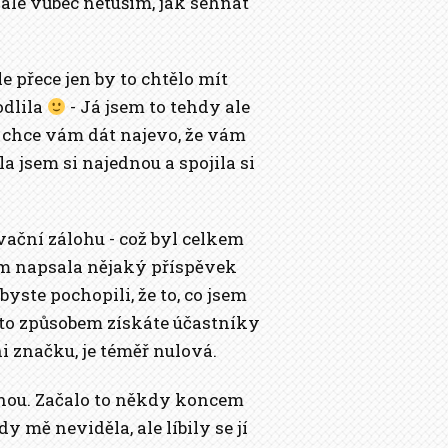
ale vůbec netuším, jak sehnat
e přece jen by to chtělo mít
odlila
- Já jsem to tehdy ale
a chce vám dát najevo, že vám
 jsem si najednou a spojila si
ační zálohu - což byl celkem
em napsala nějaký příspěvek
yste pochopili, že to, co jsem
mto způsobem získáte účastníky
i značku, je téměř nulová.
uhou. Začalo to někdy koncem
 mě neviděla, ale líbily se jí