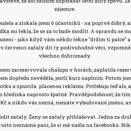
těvě, že asi zkusím uspořádat letní kurz zpěvu. Že 
zájemce.
šela a získala jsem 6 účastníků - na poprvé dobrý, al
ádka mi řekla, že se za to bude modlit. A opravdu se m
uzení - jako když vám někdo řekne "držím ti palce" 
 v červenci začaly dít ty podivuhodné věci, vzpomněla
všechno dohromady.
sem zarezervovala chalupu v horách, zaplatila rezerv
jsem dopředu nevěděla, jestli kurz naplním. Potom js
otku a spustila placenou reklamu. Potřebuju teď ale, ab
o hlediska naprosto špatně. Pravděpodobnost, že tí
0,- Kč a nikdo vás nezná, nemáte vybudované jméno, an
dit začaly. Ženy se začaly přihlašovat. Jedna za dr
sto neznámá paní, že si mě našla na facebooku. Nikdy