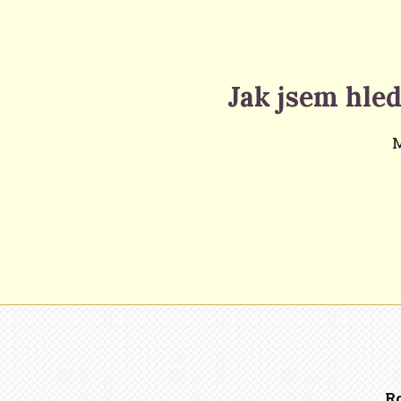
Jak jsem hled
M
R