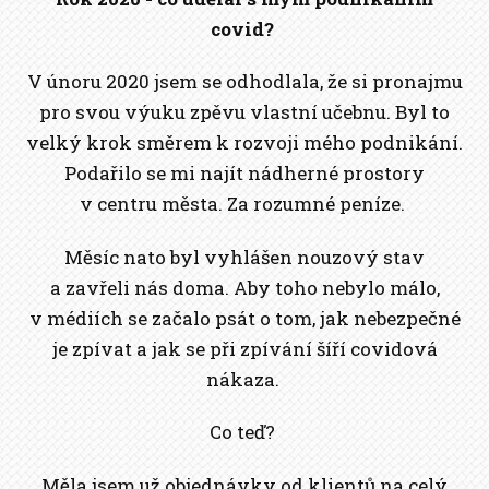
covid?
V únoru 2020 jsem se odhodlala, že si pronajmu
pro svou výuku zpěvu vlastní učebnu. Byl to
velký krok směrem k rozvoji mého podnikání.
Podařilo se mi najít nádherné prostory
v centru města. Za rozumné peníze.
Měsíc nato byl vyhlášen nouzový stav
a zavřeli nás doma. Aby toho nebylo málo,
v médiích se začalo psát o tom, jak nebezpečné
je zpívat a jak se při zpívání šíří covidová
nákaza.
Co teď?
Měla jsem už objednávky od klientů na celý