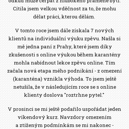
odkud může čerpat z hlubokého pramene bytí.
Cítila jsem velkou vděčnost za to, že mohu
dělat práci, kterou dělám.
V tomto roce jsem dále získala 7 nových
klientů na individuální výuku zpěvu. Našla si
mě jedna paní z Prahy, které jsem díky
zkušenosti s online výukou během karantény
mohla nabídnout lekce zpěvu online. Tím
začala nová etapa mého podnikání - z omezení
(karanténa) vznikla výhoda. To jsem ještě
netušila, že v následujícím roce se s online
klienty doslova "roztrhne pytel."
V prosinci se mi ještě podařilo uspořádat jeden
víkendový kurz. Navzdory omezením
a ztíženým podmínkám se mi nakonec -