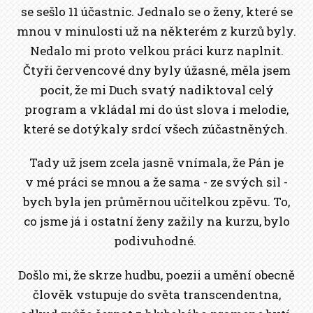
se sešlo 11 účastnic. Jednalo se o ženy, které se
mnou v minulosti už na některém z kurzů byly.
Nedalo mi proto velkou práci kurz naplnit.
Čtyři červencové dny byly úžasné, měla jsem
pocit, že mi Duch svatý nadiktoval celý
program a vkládal mi do úst slova i melodie,
které se dotýkaly srdcí všech zúčastněných.
Tady už jsem zcela jasně vnímala, že Pán je
v mé práci se mnou a že sama - ze svých sil -
bych byla jen průměrnou učitelkou zpěvu. To,
co jsme já i ostatní ženy zažily na kurzu, bylo
podivuhodné.
Došlo mi, že skrze hudbu, poezii a umění obecně
člověk vstupuje do světa transcendentna,