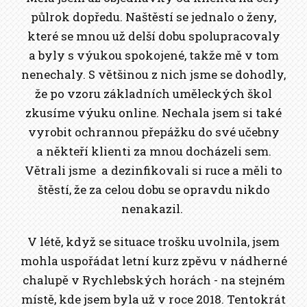
půlrok dopředu. Naštěstí se jednalo o ženy,
které se mnou už delší dobu spolupracovaly
a byly s výukou spokojené, takže mě v tom
nenechaly. S většinou z nich jsme se dohodly,
že po vzoru základních uměleckých škol
zkusíme výuku online. Nechala jsem si také
vyrobit ochrannou přepážku do své učebny
a někteří klienti za mnou docházeli sem.
Větrali jsme a dezinfikovali si ruce a měli to
štěstí, že za celou dobu se opravdu nikdo
nenakazil.
V létě, když se situace trošku uvolnila, jsem
mohla uspořádat letní kurz zpěvu v nádherné
chalupě v Rychlebských horách - na stejném
místě, kde jsem byla už v roce 2018. Tentokrát