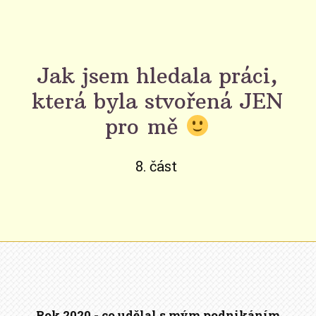
Jak jsem hledala práci,
která byla stvořená JEN
pro mě
8. část
Rok 2020 - co udělal s mým podnikáním