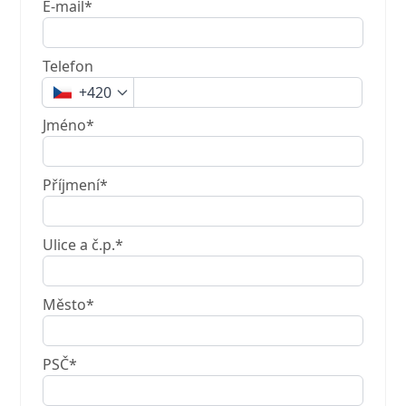
E-mail*
Telefon
+420
Jméno*
Příjmení*
Ulice a č.p.*
Město*
PSČ*