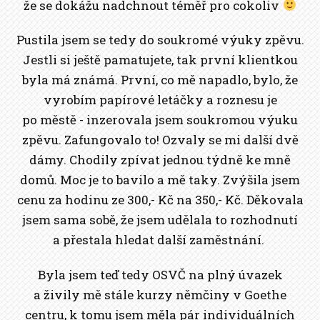
že se dokážu nadchnout téměř pro cokoliv
Pustila jsem se tedy do soukromé výuky zpěvu.
Jestli si ještě pamatujete, tak první klientkou
byla má známá. První, co mě napadlo, bylo, že
vyrobím papírové letáčky a roznesu je
po městě - inzerovala jsem soukromou výuku
zpěvu. Zafungovalo to! Ozvaly se mi další dvě
dámy. Chodily zpívat jednou týdně ke mně
domů. Moc je to bavilo a mě taky. Zvýšila jsem
cenu za hodinu ze 300,- Kč na 350,- Kč. Děkovala
jsem sama sobě, že jsem udělala to rozhodnutí
a přestala hledat další zaměstnání.
Byla jsem teď tedy OSVČ na plný úvazek
a živily mě stále kurzy němčiny v Goethe
centru, k tomu jsem měla pár individuálních