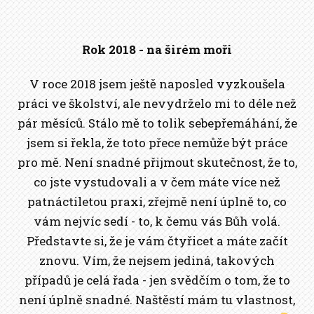
Rok 2018 - na širém moři
V roce 2018 jsem ještě naposled vyzkoušela
práci ve školství, ale nevydrželo mi to déle než
pár měsíců. Stálo mě to tolik sebepřemáhání, že
jsem si řekla, že toto přece nemůže být práce
pro mě. Není snadné přijmout skutečnost, že to,
co jste vystudovali a v čem máte více než
patnáctiletou praxi, zřejmě není úplně to, co
vám nejvíc sedí - to, k čemu vás Bůh volá.
Představte si, že je vám čtyřicet a máte začít
znovu. Vím, že nejsem jediná, takových
případů je celá řada - jen svědčím o tom, že to
není úplně snadné. Naštěstí mám tu vlastnost,