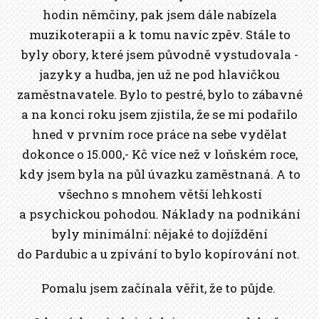
hodin němčiny, pak jsem dále nabízela
muzikoterapii a k tomu navíc zpěv. Stále to
byly obory, které jsem původně vystudovala -
jazyky a hudba, jen už ne pod hlavičkou
zaměstnavatele. Bylo to pestré, bylo to zábavné
a na konci roku jsem zjistila, že se mi podařilo
hned v prvním roce práce na sebe vydělat
dokonce o 15.000,- Kč více než v loňském roce,
kdy jsem byla na půl úvazku zaměstnaná. A to
všechno s mnohem větší lehkostí
a psychickou pohodou. Náklady na podnikání
byly minimální: nějaké to dojíždění
do Pardubic a u zpívání to bylo kopírování not.
Pomalu jsem začínala věřit, že to půjde.