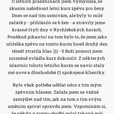
O letních prázdninách jsem vymyslela, že
zkusím nabídnout letní kurz zpěvu pro ženy.
Dnes se nad tím usmívám, ale byly to milé
začátky - přihlásilo se 6 žen - a strávily jsme
krásné čtyři dny v Rychlebských horách.
Poněkud pikantní na tom bylo to, že jsem jako
učitelka zpěvu na tomto kurzu hned druhý den
téměř ztratila hlas :))) - S Boží pomocí jsem
nicméně zvládla kurz dokončit. Z některých
účastnic tohoto letního kurzu se navíc staly
mé nové a dlouhodobé (!) spokojené klientky.
Bylo však potřeba udělat něco s tím mým
zpěvním hlasem. Začala jsem se vážně
zamýšlet nad tím, jak na tom s tím svým
uměním zpívat opravdu jsem. Vzpomínám si,
že někdy v tomto obodbí začal takový můj