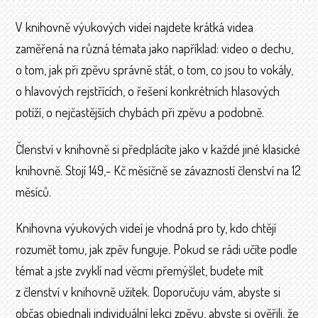
V knihovně výukových videí najdete krátká videa
zaměřená na různá témata jako například: video o dechu,
o tom, jak při zpěvu správně stát, o tom, co jsou to vokály,
o hlavových rejstřících, o řešení konkrétních hlasových
potíží, o nejčastějších chybách při zpěvu a podobně.
Členství v knihovně si předplácíte jako v každé jiné klasické
knihovně. Stojí 149,- Kč měsíčně se závazností členství na 12
měsíců.
Knihovna výukových videí je vhodná pro ty, kdo chtějí
rozumět tomu, jak zpěv funguje. Pokud se rádi učíte podle
témat a jste zvyklí nad věcmi přemýšlet, budete mít
z členství v knihovně užitek. Doporučuju vám, abyste si
občas objednali individuální lekci zpěvu, abyste si ověřili, že