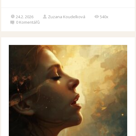
24.2. 2026
Zuzana Koudelková
540x
0
Komentářů