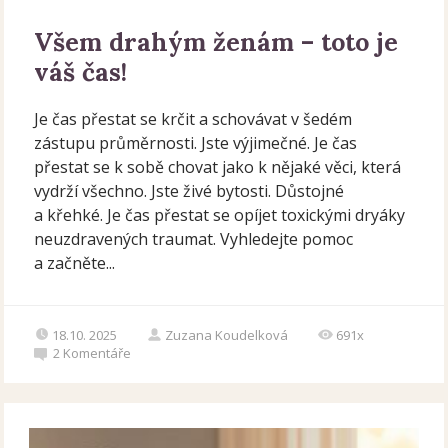
Všem drahým ženám – toto je
váš čas!
Je čas přestat se krčit a schovávat v šedém
zástupu průměrnosti. Jste výjimečné. Je čas
přestat se k sobě chovat jako k nějaké věci, která
vydrží všechno. Jste živé bytosti. Důstojné
a křehké. Je čas přestat se opíjet toxickými dryáky
neuzdravených traumat. Vyhledejte pomoc
a začněte...
18.10. 2025
Zuzana Koudelková
691x
2
Komentáře