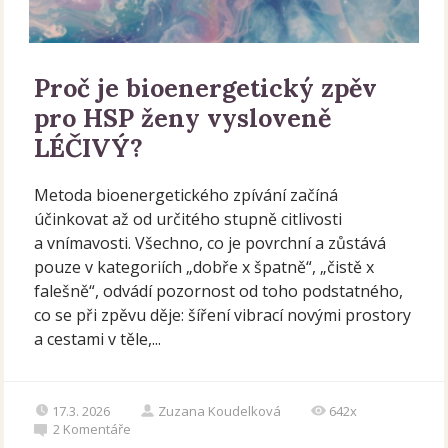
Proč je bioenergetický zpěv
pro HSP ženy vysloveně
LÉČIVÝ?
Metoda bioenergetického zpívání začíná
účinkovat až od určitého stupně citlivosti
a vnímavosti. Všechno, co je povrchní a zůstává
pouze v kategoriích „dobře x špatně“, „čistě x
falešně“, odvádí pozornost od toho podstatného,
co se při zpěvu děje: šíření vibrací novými prostory
a cestami v těle,...
17.3. 2026
Zuzana Koudelková
642x
2
Komentáře