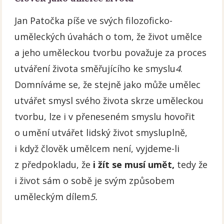
Jan Patočka píše ve svých filozoficko-
uměleckých úvahách o tom, že život umělce
a jeho uměleckou tvorbu považuje za proces
utváření života směřujícího ke smyslu
4
.
Domníváme se, že stejně jako může umělec
utvářet smysl svého života skrze uměleckou
tvorbu, lze i v přeneseném smyslu hovořit
o umění utvářet lidský život smysluplně,
i když člověk umělcem není, vyjdeme-li
z předpokladu, že
i žít se musí umět,
tedy že
i život sám o sobě je svým způsobem
uměleckým dílem
5.