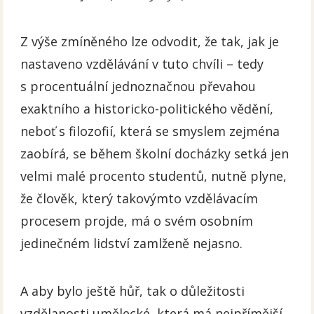
Z výše zmíněného lze odvodit, že tak, jak je
nastaveno vzdělávání v tuto chvíli – tedy
s procentuální jednoznačnou převahou
exaktního a historicko-politického vědění,
neboť s filozofií, která se smyslem zejména
zaobírá, se během školní docházky setká jen
velmi malé procento studentů, nutně plyne,
že člověk, který takovýmto vzdělávacím
procesem projde, má o svém osobním
jedinečném lidství zamlženě nejasno.
A aby bylo ještě hůř, tak o důležitosti
vzdělanosti umělecké, která má nejpřímější