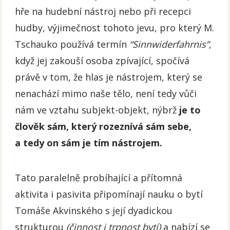
hře na hudební nástroj nebo při recepci
hudby, výjimečnost tohoto jevu, pro který M.
Tschauko používá termín
“Sinnwiderfahrnis”
,
když jej zakouší osoba zpívající, spočívá
právě v tom, že hlas je nástrojem, který se
nenachází mimo naše tělo, není tedy vůči
nám ve vztahu subjekt-objekt, nýbrž
je to
člověk sám, který rozeznívá sám sebe,
a tedy on sám je tím nástrojem.
Tato paralelně probíhající a přítomná
aktivita i pasivita připomínají nauku o bytí
Tomáše Akvinského s její dyadickou
strukturou
(činnost i trpnost bytí)
a nabízí se