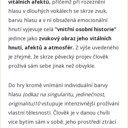
vitálních afektů,
přičemž při rozeznění
hlasu v dlouhých vokálech se skrze zvuk,
barvu hlasu a v ní obsažená emocionální
hnutí vyjevuje celá
“vnitřní osobní historie“
jedince jako
zvukový obraz jeho vitálních
hnutí, afektů a atmosfér.
Z výše uvedeného
je zřejmé, že skrze pěvecký projev člověk
prožívá sám sebe jinak než obvykle.
Do hry kromě vnímání individuální barvy
hlasu
(odkaz na singularitu, jedinečnost,
originalitu)10
vstupuje intenzivnější prožívání
vlastní tělesnosti. Člověk je v danou chvíli
více bytím sám v sobě; jeho prostředí ztrácí