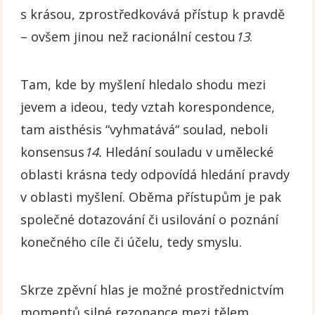
s krásou, zprostředkovává přístup k pravdě
– ovšem jinou než racionální cestou
13
.
Tam, kde by myšlení hledalo shodu mezi
jevem a ideou, tedy vztah korespondence,
tam aisthésis “vyhmatává“ soulad, neboli
konsensus
14.
Hledání souladu v umělecké
oblasti krásna tedy odpovídá hledání pravdy
v oblasti myšlení. Oběma přístupům je pak
společné dotazování či usilování o poznání
konečného cíle či účelu, tedy smyslu.
Skrze zpěvní hlas je možné prostřednictvím
momentů silné rezonance mezi tělem