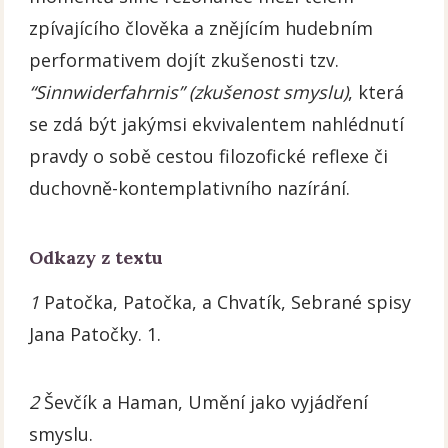
zpívajícího člověka a znějícím hudebním
performativem dojít zkušenosti tzv.
“Sinnwiderfahrnis” (zkušenost smyslu)
, která
se zdá být jakýmsi ekvivalentem nahlédnutí
pravdy o sobě cestou filozofické reflexe či
duchovně-kontemplativního nazírání.
Odkazy z textu
1
Patočka, Patočka, a Chvatík, Sebrané spisy
Jana Patočky. 1.
2
Ševčík a Haman, Umění jako vyjádření
smyslu.