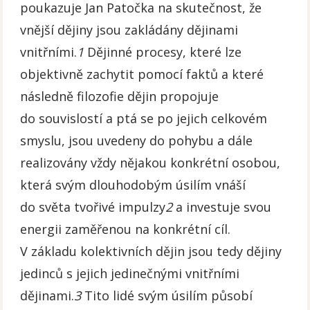
poukazuje Jan Patočka na skutečnost, že
vnější dějiny jsou zakládány dějinami
vnitřními.
1
Dějinné procesy, které lze
objektivně zachytit pomocí faktů a které
následně filozofie dějin propojuje
do souvislostí a ptá se po jejich celkovém
smyslu, jsou uvedeny do pohybu a dále
realizovány vždy nějakou konkrétní osobou,
která svým dlouhodobým úsilím vnáší
do světa tvořivé impulzy
2
a investuje svou
energii zaměřenou na konkrétní cíl.
V základu kolektivních dějin jsou tedy dějiny
jedinců s jejich jedinečnými vnitřními
dějinami.
3
Tito lidé svým úsilím působí