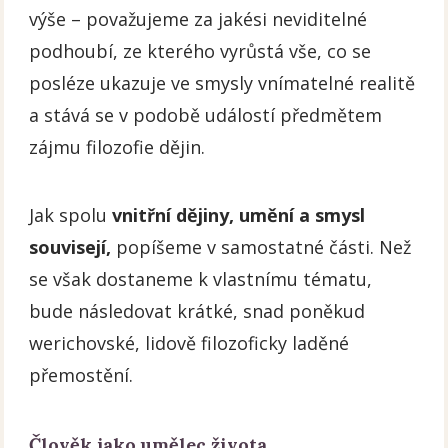
výše – považujeme za jakési neviditelné
podhoubí, ze kterého vyrůstá vše, co se
posléze ukazuje ve smysly vnímatelné realitě
a stává se v podobě událostí předmětem
zájmu filozofie dějin.
Jak spolu
vnitřní dějiny, umění a smysl
souvisejí,
popíšeme v samostatné části. Než
se však dostaneme k vlastnímu tématu,
bude následovat krátké, snad poněkud
werichovské, lidově filozoficky laděné
přemostění.
Člověk jako umělec života