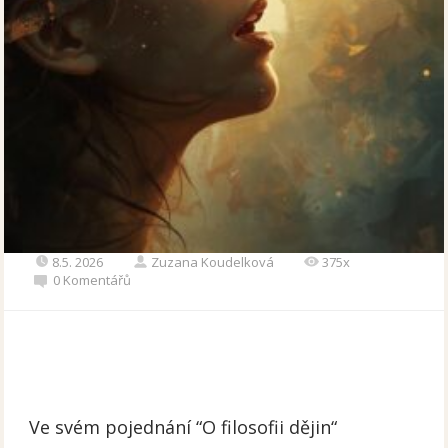
8.5. 2026
Zuzana Koudelková
375x
0 Komentářů
Ve svém pojednání “O filosofii dějin“