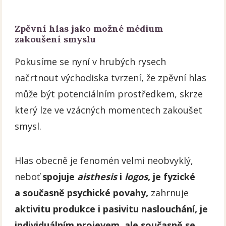
Zpěvní hlas jako možné médium
zakoušení smyslu
Pokusíme se nyní v hrubých rysech
načrtnout východiska tvrzení, že zpěvní hlas
může být potenciálním prostředkem, skrze
který lze ve vzácných momentech zakoušet
smysl.
Hlas obecně je fenomén velmi neobvyklý,
neboť
spojuje
aisthesis
i
logos
,
je fyzické
a současně psychické povahy,
zahrnuje
aktivitu produkce i pasivitu naslouchání,
je
individuálním projevem, ale současně se