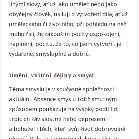
Jinými slovy, ať už jako umělec nebo jako
obyčejný člověk, usiluji o vytvoření díla, ať už
uměleckého či životního, při pohledu na něž
mohu říci, že zakouším pocity uspokojení,
naplnění, pocitu, že to, co jsem vytvořil, je
vydařené, smysluplné a dobré.
Umění, vnitřní dějiny a smysl
Téma smyslu je v současné společnosti
aktuální. Absence smyslu totiž smutným
způsobem poukazuje na vysoký podíl lidí
trpících závislostmi nebo depresemi
a bohužel i těch, kteří svůj život dobrovolně
ukončí. Dalo by se možná dokonce říci, že