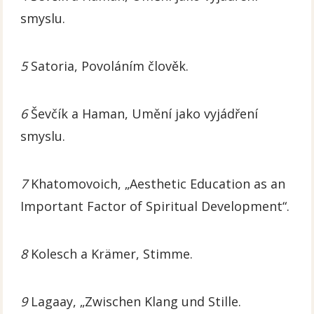
smyslu.
5
Satoria, Povoláním člověk.
6
Ševčík a Haman, Umění jako vyjádření
smyslu.
7
Khatomovoich, „Aesthetic Education as an
Important Factor of Spiritual Development“.
8
Kolesch a Krämer, Stimme.
9
Lagaay, „Zwischen Klang und Stille.