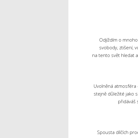
Odjíždím o mnoho b
svobody, ztišení, 
na tento svět hledat a
Uvolněná atmosféra - s
stejně důležité jako
přidáváš 
Spousta dílčích pro