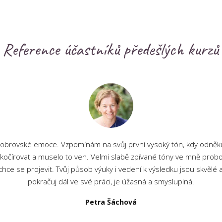
Reference účastníků předešlých kurzů
obrovské emoce. Vzpomínám na svůj první vysoký tón, kdy odněkud
kočírovat a muselo to ven. Velmi slabě zpívané tóny ve mně probo
hce se projevit. Tvůj působ výuky i vedení k výsledku jsou skvělé 
pokračuj dál ve své práci, je úžasná a smysluplná.
Petra Šáchová