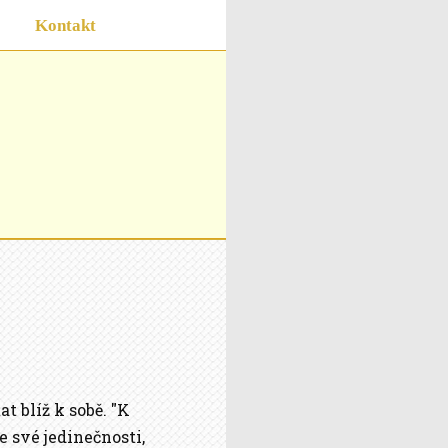
Kontakt
 blíž k sobě. "K
 své jedinečnosti,