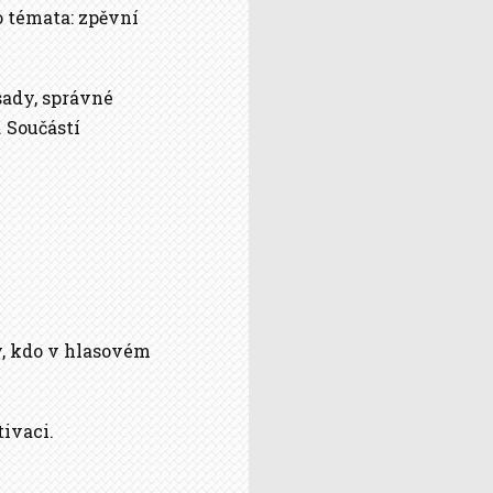
o témata: zpěvní
sady, správné
 Součástí
dý, kdo v hlasovém
tivaci.