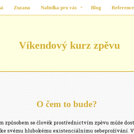
ná
Zuzana
Nabídka pro vás
Blog
Reference
Víkendový kurz zpěvu
O čem to bude?
ým způsobem se člověk prostřednictvím zpěvu může dostat
ke svému hlubokému existenciálnímu sebeprožívání. Ve