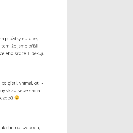
a prožitky euforie,
tom, že jsme přišli
celého srdce Ti děkuji.
jistil, vnímal, cítil -
rný vklad sebe sama -
 bezpečí
 jak chutná svoboda,