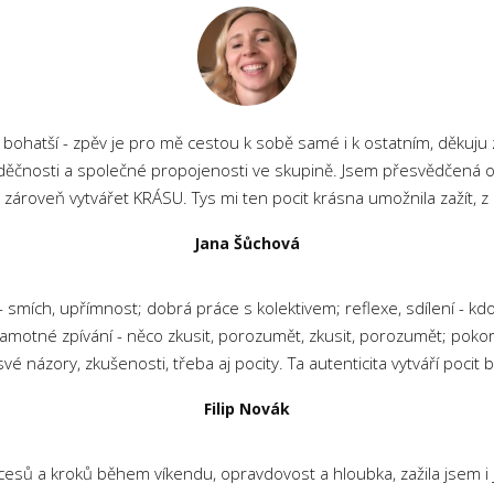
ohatší - zpěv je pro mě cestou k sobě samé i k ostatním, děkuju z
vděčnosti a společné propojenosti ve skupině. Jsem přesvědčená o 
 zároveň vytvářet KRÁSU. Tys mi ten pocit krásna umožnila zažít, z 
Jana Šůchová
mích, upřímnost; dobrá práce s kolektivem; reflexe, sdílení - kdo co z
 samotné zpívání - něco zkusit, porozumět, zkusit, porozumět; poko
své názory, zkušenosti, třeba aj pocity. Ta autenticita vytváří pocit
Filip Novák
cesů a kroků během víkendu, opravdovost a hloubka, zažila jsem i