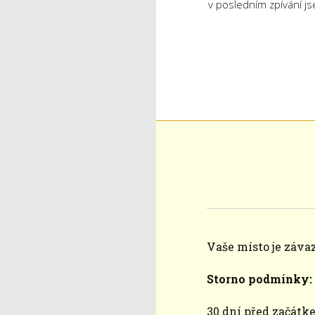
v posledním zpívání jse
Vaše místo je záva
Storno podmínky:
30 dní před začátk