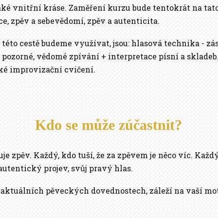
také vnitřní kráse. Zaměření kurzu bude tentokrát na tat
ce, zpěv a sebevědomí, zpěv a autenticita.
 této cestě budeme využívat, jsou: hlasová technika - zá
 pozorné, vědomé zpívání + interpretace písní a skladeb.
ké improvizační cvičení.
Kdo se může zúčastnit?
je zpěv. Každý, kdo tuší, že za zpěvem je něco víc. Kaž
autentický projev, svůj pravý hlas.
 aktuálních pěveckých dovednostech, záleží na vaší mo