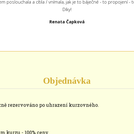
m poslouchala a cítila / vnímala, jak je to báječné - to propojení - to
Díky!
Renata Čapková
Objednávka
zně rezervováno po uhrazení kurzovného.
em kurzu - 100% ceny