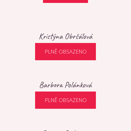
Kristýna Obršálová
PLNĚ OBSAZENO
Barbora Polánková
PLNĚ OBSAZENO