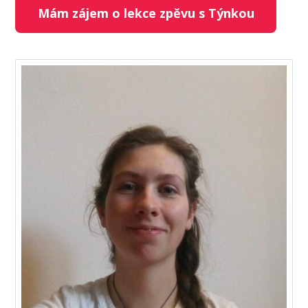
Mám zájem o lekce zpěvu s Týnkou