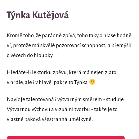
Týnka Kutějová
Kromě toho, že parádně zpívá, toho taky o hlase hodně
ví, protože má skvělé pozorovací schopnosti a přemýšlí
o věcech do hloubky.
Hledáte-li lektorku zpěvu, která má nejen zlato
v hrdle, ale i v hlavě, pak je to Týnka
Navíc je talentovaná i výtvarným směrem - studuje
Výtvarnou výchovu a vizuální tvorbu - takže je to
vlastně taková všestranná umělkyně.