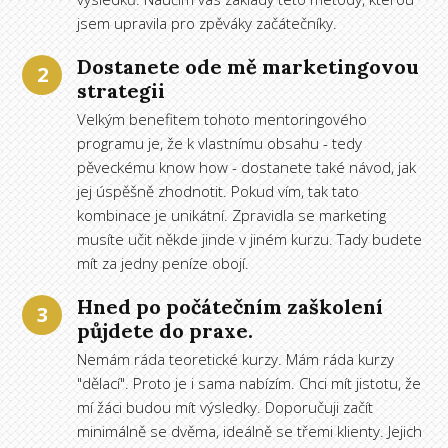
jsem upravila pro zpěváky začátečníky.
Dostanete ode mě marketingovou
2
strategii
Velkým benefitem tohoto mentoringového
programu je, že k vlastnímu obsahu - tedy
pěveckému know how - dostanete také návod, jak
jej úspěšně zhodnotit. Pokud vím, tak tato
kombinace je unikátní. Zpravidla se marketing
musíte učit někde jinde v jiném kurzu. Tady budete
mít za jedny peníze obojí.
Hned po počátečním zaškolení
3
půjdete do praxe.
Nemám ráda teoretické kurzy. Mám ráda kurzy
"dělací". Proto je i sama nabízím. Chci mít jistotu, že
mí žáci budou mít výsledky. Doporučuji začít
minimálně se dvěma, ideálně se třemi klienty. Jejich