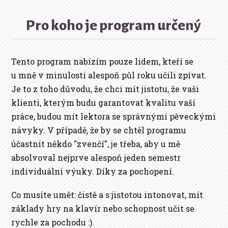
Pro koho je program určený
Tento program nabízím pouze lidem, kteří se
u mně v minulosti alespoň půl roku učili zpívat.
Je to z toho důvodu, že chci mít jistotu, že vaši
klienti, kterým budu garantovat kvalitu vaší
práce, budou mít lektora se správnými pěveckými
návyky. V případě, že by se chtěl programu
účastnit někdo "zvenčí", je třeba, aby u mě
absolvoval nejprve alespoň jeden semestr
individuální výuky. Díky za pochopení.
Co musíte umět: čistě a s jistotou intonovat, mít
základy hry na klavír nebo schopnost učit se
rychle za pochodu :).