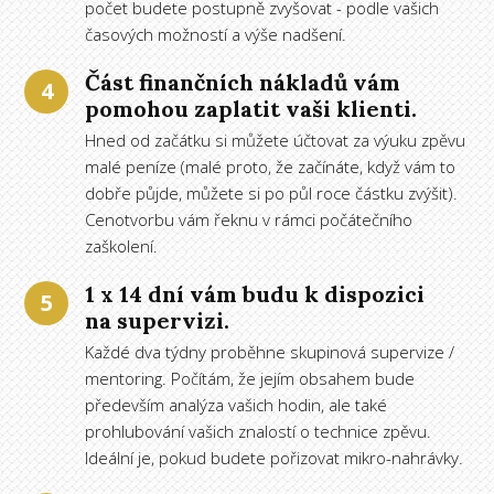
počet budete postupně zvyšovat - podle vašich
časových možností a výše nadšení.
Část finančních nákladů vám
4
pomohou zaplatit vaši klienti.
Hned od začátku si můžete účtovat za výuku zpěvu
malé peníze (malé proto, že začínáte, když vám to
dobře půjde, můžete si po půl roce částku zvýšit).
Cenotvorbu vám řeknu v rámci počátečního
zaškolení.
1 x 14 dní vám budu k dispozici
5
na supervizi.
Každé dva týdny proběhne skupinová supervize /
mentoring. Počítám, že jejím obsahem bude
především analýza vašich hodin, ale také
prohlubování vašich znalostí o technice zpěvu.
Ideální je, pokud budete pořizovat mikro-nahrávky.