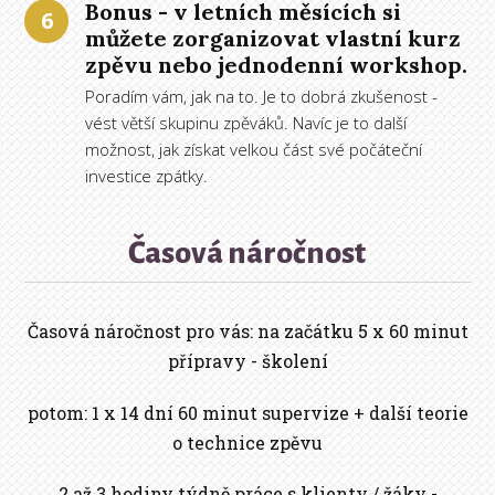
Bonus - v letních měsících si
6
můžete zorganizovat vlastní kurz
zpěvu nebo jednodenní workshop.
Poradím vám, jak na to. Je to dobrá zkušenost -
vést větší skupinu zpěváků. Navíc je to další
možnost, jak získat velkou část své počáteční
investice zpátky.
Časová náročnost
Časová náročnost pro vás: na začátku 5 x 60 minut
přípravy - školení
potom: 1 x 14 dní 60 minut supervize + další teorie
o technice zpěvu
2 až 3 hodiny týdně práce s klienty / žáky -