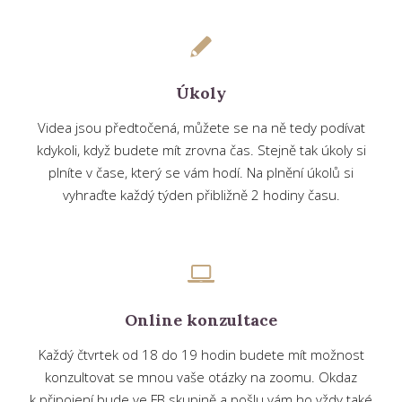
Úkoly
Videa jsou předtočená, můžete se na ně tedy podívat
kdykoli, když budete mít zrovna čas. Stejně tak úkoly si
plníte v čase, který se vám hodí. Na plnění úkolů si
vyhraďte každý týden přibližně 2 hodiny času.
Online konzultace
Každý čtvrtek od 18 do 19 hodin budete mít možnost
konzultovat se mnou vaše otázky na zoomu. Okdaz
k připojení bude ve FB skupině a pošlu vám ho vždy také