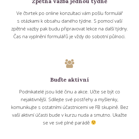
Zpětná vazba jednou týdně
Ve čtvrtek po online konzultaci vám pošlu formulář
s otázkami k obsahu daného týdne. S pomocí vaší
zpětné vazby pak budu připravovat lekce na další týdny.
Čas na vyplnění formulářů je vždy do sobotní půlnoci.
Buďte aktivní
Podnikatelé jsou lidé činu a akce. Učte se být co
nejaktivnější. Sdílejte své postřehy a myšlenky,
komunikujte s ostatními účastnicemi ve FB skupině. Bez
vaší aktivní účasti bude v kurzu nuda a smutno. Ukažte
se ve své plné parádě