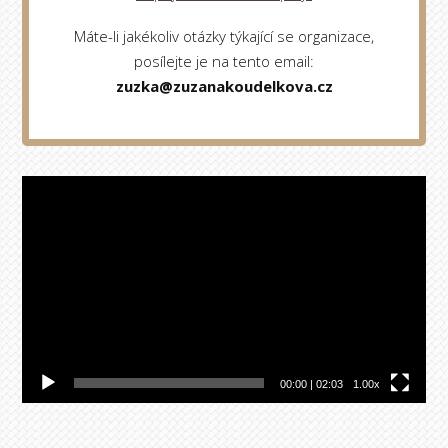
Máte-li jakékoliv otázky týkající se organizace,
posílejte je na tento email:
zuzka@zuzanakoudelkova.cz
Video
přehrávač
00:00
|
02:03
1.00x