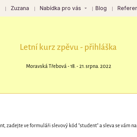
á
Zuzana
Nabídka pro vás
Blog
Refere
Letní kurz zpěvu - přihláška
Moravská Třebová - 18. - 21. srpna. 2022
nt, zadejte ve formuláři slevový kód "student" a sleva se vám n