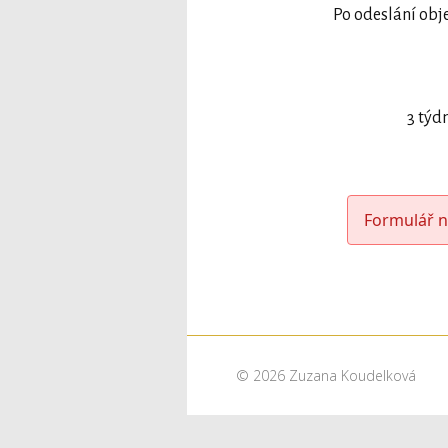
Po odeslání obj
3 týd
Formulář n
© 2026 Zuzana Koudelková