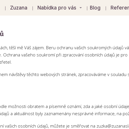
á
Zuzana
Nabídka pro vás
Blog
Refere
jů
kách, těší mě Váš zájem. Beru ochranu vašich soukromých údajů váž
e. Ochrana vašeho soukromí při zpracování osobních údajů je pro m
řetel.
během návštěvy těchto webových stránek, zpracováváme v souladu
odle možnosti obratem a písemně oznámí, zda a jaké osobní úda
dajů a aktuálnost byly zaznamenány nesprávné informace, na pož
ání vašich osobních údajů, můžete je směřovat na zuzka@zuzanasl