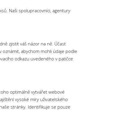
sů. Naši spolupracovníci, agentury
ě zjistit váš názor na ně. Účast
iv oznámit, abychom mohli údaje podle
šovacího odkazu uvedeného v patičce
 toho optimálně vytvářet webové
ajištění vysoké míry uživatelského
naše stránky. Identifikuje se pouze