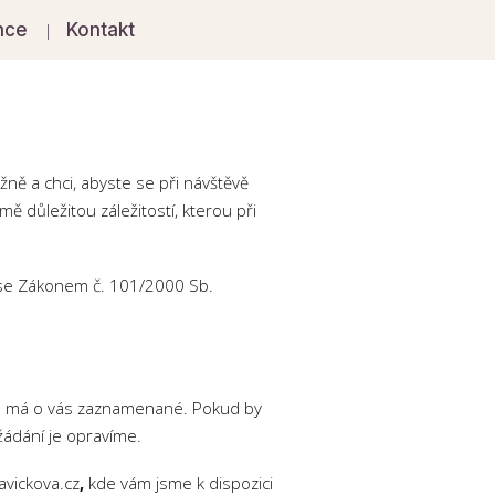
nce
Kontakt
ně a chci, abyste se při návštěvě
ě důležitou záležitostí, kterou při
 se Zákonem č. 101/2000 Sb.
je má o vás zaznamenané. Pokud by
ádání je opravíme.
avickova.cz
,
kde vám jsme k dispozici