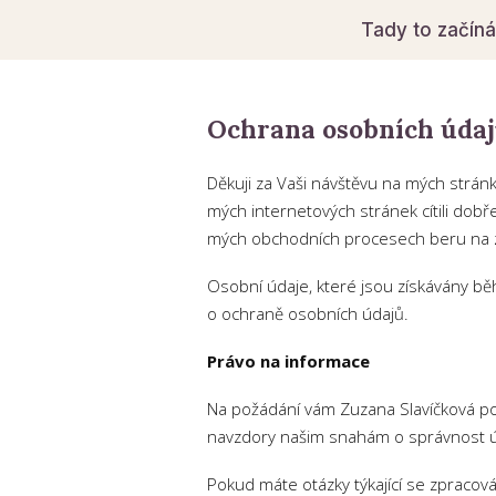
Tady to začín
Ochrana osobních úda
Děkuji za Vaši návštěvu na mých strán
mých internetových stránek cítili dobř
mých obchodních procesech beru na z
Osobní údaje, které jsou získávány 
o ochraně osobních údajů.
Právo na informace
Na požádání vám Zuzana Slavíčková p
navzdory našim snahám o správnost ú
Pokud máte otázky týkající se zpracov