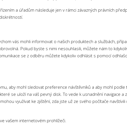
ízením a úřadům následuje jen v rámci závazných právních předpi
diskrétností.
chom vás mohli informovat o našich produktech a službách, případn
obrovolná. Pokud byste s nimi nesouhlasili, můžete nám to kdykol
komunikace se z odběru můžete kdykoliv odhlásit s pomocí odhla
tomu, aby mohl sledovat preference návštěvníků a aby mohl podle
které se uloží na váš pevný disk. To vede k usnadnění navigace a z
hou využívat ke zjištění, zda jste už ze svého počítače navštívili 
 ve vašem internetovém prohlížeči.