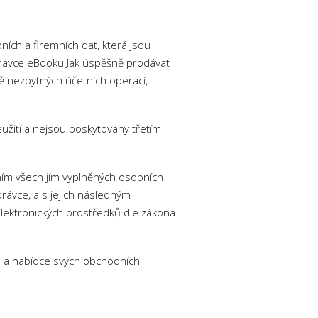
ích a firemních dat, která jsou
dnávce eBooku Jak úspěšně prodávat
ně nezbytných účetních operací,
užití a nejsou poskytovány třetím
ním všech jím vyplněných osobních
rávce, a s jejich následným
lektronických prostředků dle zákona
ch a nabídce svých obchodních