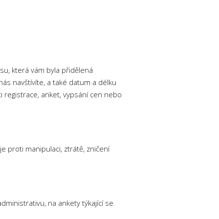
u, která vám byla přidělená
ás navštívíte, a také datum a délku
i registrace, anket, vypsání cen nebo
 proti manipulaci, ztrátě, zničení
inistrativu, na ankety týkající se