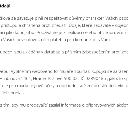
údajů
íčková se zavazuje plně respektovat důvěrný charakter Vašich osobn
řístupu a chráněna proti zneužití. Údaje, které zadáváte v obje
aci jako kupujícího. Používáme je k realizaci celého obchodu, včet
ci Vašich bezhotovostních plateb a pro komunikaci s Vámi.
ákupech jsou ukládány v databázi s přísným zabezpečením proti zne
a webu: Vyplněním webového formuláře souhlasí kupující se zařaze
Hrubínova 1461, Hradec Králové 500 02, IČ 02390485 , jakožto sp
tele pro marketingové účely a obchodní sdělení prostřednictvím e
lání souhlasu.
s tím, aby mu prodávající zasílal informace o připravovaných akcí