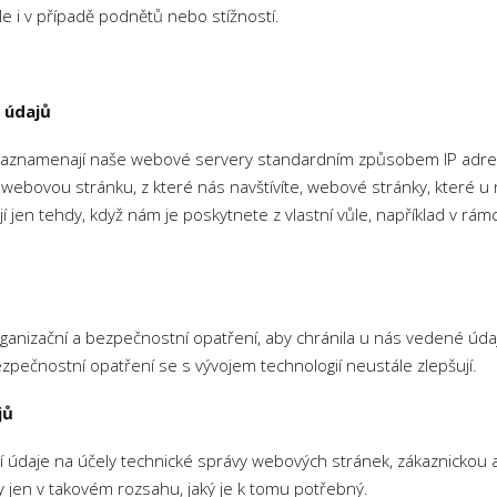
le i v případě podnětů nebo stížností.
 údajů
 zaznamenají naše webové servery standardním způsobem IP adres
ebovou stránku, z které nás navštívíte, webové stránky, které u n
jen tehdy, když nám je poskytnete z vlastní vůle, například v rámc
rganizační a bezpečnostní opatření, aby chránila u nás vedené údaje
ečnostní opatření se s vývojem technologií neustále zlepšují.
jů
 údaje na účely technické správy webových stránek, zákaznickou adm
 jen v takovém rozsahu, jaký je k tomu potřebný.