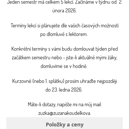
Jeden semestr má celkem 5 lekcí. Začínáme v týdnu od 2.
února 2026.
Termíny lekcí si plánujete dle vašich časových možností
po dlomluvě s lektorem.
Konkrétní termíny s vámi budu domlouvat týden před
začátkem semestru nebo - jste-li aktuálně mými žáky,
domluvíme se v hodině.
Kurzovné (nebo 1. splátku) prosím uhraďte nejpozději
do 23. ledna 2026.
Máte-li dotazy, napište mi na můj mail:
zuzka@zuzanakoudelkova.
Položky a ceny