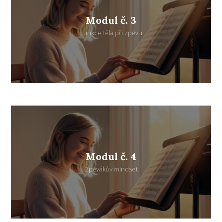
Modul č. 3
Funkce těla při zpěvu
Modul č. 4
Zpěvákův mindset