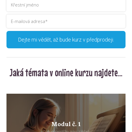
Dejte mi vědět, až bude kurz v předprodeji.
Jaká témata v online kurzu najdete...
Modul č. 1
Zpěvní rejstříky jsou základ