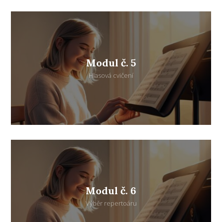
Modul č. 5
Hlasová cvičení
Modul č. 6
Výběr repertoáru