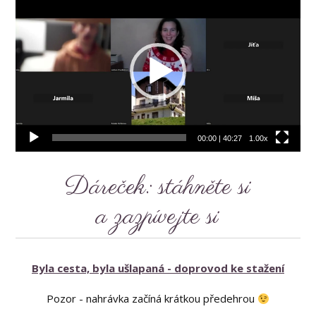
přehrávač
00:00
|
40:27
1.00x
Dáreček: stáhněte si
a zazpívejte si
Byla cesta, byla ušlapaná - doprovod ke stažení
Pozor - nahrávka začíná krátkou předehrou