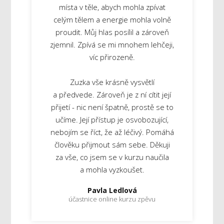
místa v těle, abych mohla zpívat
celým tělem a energie mohla volně
proudit. Můj hlas posílil a zároveň
zjemnil. Zpívá se mi mnohem lehčeji,
víc přirozeně.
Zuzka vše krásně vysvětlí
a předvede. Zároveň je z ní cítit její
přijetí - nic není špatně, prostě se to
učíme. Její přístup je osvobozující,
nebojím se říct, že až léčivý. Pomáhá
člověku přijmout sám sebe. Děkuji
za vše, co jsem se v kurzu naučila
a mohla vyzkoušet.
Pavla Ledlová
účastnice online kurzu zpěvu