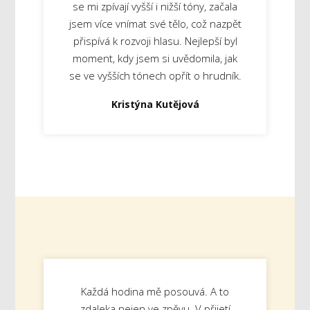
se mi zpívají vyšší i nižší tóny, začala
jsem více vnímat své tělo, což nazpět
přispívá k rozvoji hlasu. Nejlepší byl
moment, kdy jsem si uvědomila, jak
se ve vyšších tónech opřít o hrudník.
Kristýna Kutějová
Každá hodina mě posouvá. A to
zdaleka nejen ve zpěvu. V přijetí