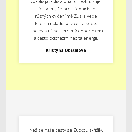
cokoliv jakkoliv a ona to nezkritizuje.
Líbí se mi, že prostřednictvím
různých cvičení mě Zuzka vede
k tomu naladit se více na sebe.
Hodiny s ní jsou pro mě odpočinkem
a často odcházím nabitá energií.
Kristýna Obršálová
Než se naše cesty se Zuzkou zkřížily,