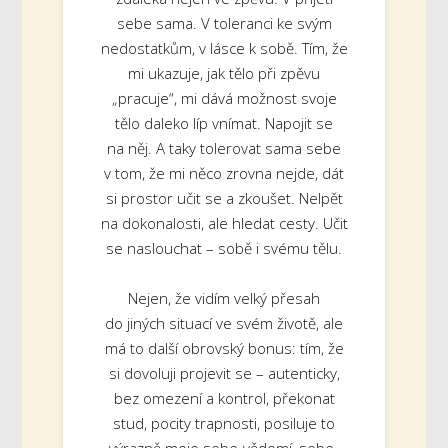
sebe sama. V toleranci ke svým
nedostatkům, v lásce k sobě. Tím, že
mi ukazuje, jak tělo při zpěvu
„pracuje“, mi dává možnost svoje
tělo daleko líp vnímat. Napojit se
na něj. A taky tolerovat sama sebe
v tom, že mi něco zrovna nejde, dát
si prostor učit se a zkoušet. Nelpět
na dokonalosti, ale hledat cesty. Učit
se naslouchat – sobě i svému tělu.
Nejen, že vidím velký přesah
do jiných situací ve svém životě, ale
má to další obrovský bonus: tím, že
si dovoluji projevit se – autenticky,
bez omezení a kontrol, překonat
stud, pocity trapnosti, posiluje to
výrazně moje sebe-vědomí, sebe-