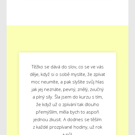
Těžko se dává do slov, co se ve vás
děje, když si o sobě myslíte, že zpívat
moc neumíte, a pak slyšíte svůj hlas
jak jej neznáte, pevný, znělý, zvučný
a plný síly. Šla jsem do kurzu s tím,
že když už o zpívání tak dlouho
přemýšlím, měla bych to aspoň
jednou zkusit. A dodnes se těším
z každé prozpívané hodiny, už rok
a půl.