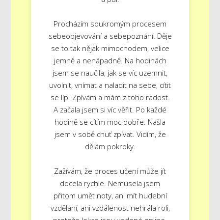
Procházím soukromým procesem
sebeobjevování a sebepoznání. Děje
se to tak nějak mimochodem, velice
jemně a nenápadně. Na hodinách
jsem se naučila, jak se víc uzemnit,
uvolnit, vnímat a naladit na sebe, cítit
se líp. Zpívám a mám z toho radost.
A začala jsem si víc věřit. Po každé
hodině se cítím moc dobře. Našla
jsem v sobě chuť zpívat. Vidím, že
dělám pokroky.
Zažívám, že proces učení může jít
docela rychle. Nemusela jsem
přitom umět noty, ani mít hudební
vzdělání, ani vzdálenost nehrála roli,
protože lekce jsou vedené online.