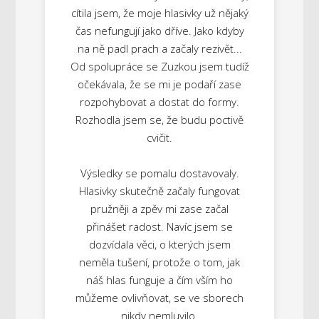
cítila jsem, že moje hlasivky už nějaký
čas nefungují jako dříve. Jako kdyby
na ně padl prach a začaly rezivět...
Od spolupráce se Zuzkou jsem tudíž
očekávala, že se mi je podaří zase
rozpohybovat a dostat do formy.
Rozhodla jsem se, že budu poctivě
cvičit.
Výsledky se pomalu dostavovaly.
Hlasivky skutečně začaly fungovat
pružněji a zpěv mi zase začal
přinášet radost. Navíc jsem se
dozvídala věci, o kterých jsem
neměla tušení, protože o tom, jak
náš hlas funguje a čím vším ho
můžeme ovlivňovat, se ve sborech
nikdy nemluvilo.