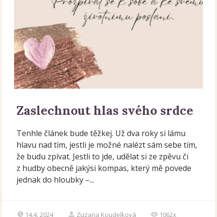
Zaslechnout hlas svého srdce
Tenhle článek bude těžkej. Už dva roky si lámu
hlavu nad tím, jestli je možné nalézt sám sebe tím,
že budu zpívat. Jestli to jde, udělat si ze zpěvu či
z hudby obecně jakýsi kompas, který mě povede
jednak do hloubky –...
14.4. 2024
Zuzana Koudelková
1062x