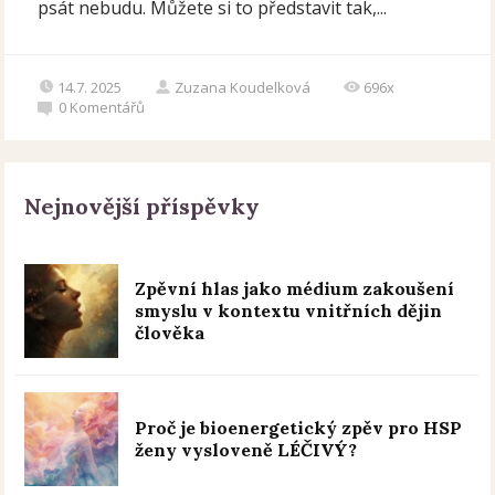
psát nebudu. Můžete si to představit tak,...
14.7. 2025
Zuzana Koudelková
696x
0
Komentářů
Nejnovější příspěvky
Zpěvní hlas jako médium zakoušení
smyslu v kontextu vnitřních dějin
člověka
Proč je bioenergetický zpěv pro HSP
ženy vysloveně LÉČIVÝ?