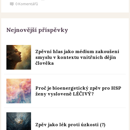
0
Komentářů
Nejnovější příspěvky
Zpěvní hlas jako médium zakoušení
smyslu v kontextu vnitřních dějin
člověka
Proč je bioenergetický zpěv pro HSP
ženy vysloveně LÉČIVÝ?
Zpěv jako lék proti úzkosti (?)