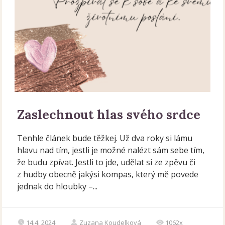
Zaslechnout hlas svého srdce
Tenhle článek bude těžkej. Už dva roky si lámu
hlavu nad tím, jestli je možné nalézt sám sebe tím,
že budu zpívat. Jestli to jde, udělat si ze zpěvu či
z hudby obecně jakýsi kompas, který mě povede
jednak do hloubky –...
14.4. 2024
Zuzana Koudelková
1062x