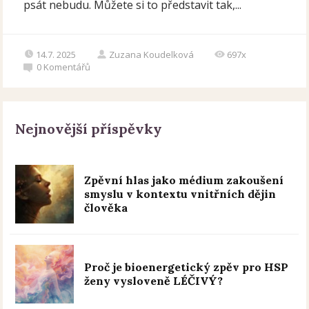
psát nebudu. Můžete si to představit tak,...
14.7. 2025
Zuzana Koudelková
697x
0
Komentářů
Nejnovější příspěvky
Zpěvní hlas jako médium zakoušení
smyslu v kontextu vnitřních dějin
člověka
Proč je bioenergetický zpěv pro HSP
ženy vysloveně LÉČIVÝ?