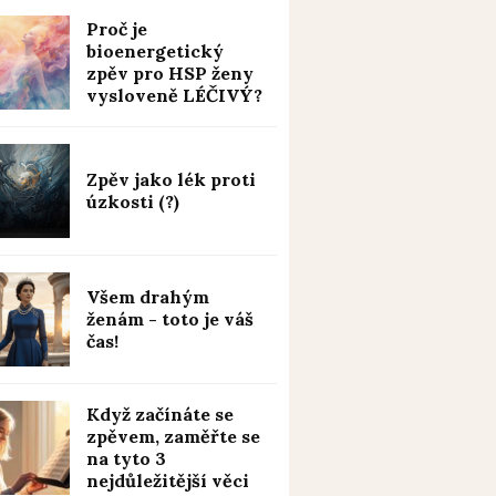
Proč je
bioenergetický
zpěv pro HSP ženy
vysloveně LÉČIVÝ?
Zpěv jako lék proti
úzkosti (?)
Všem drahým
ženám - toto je váš
čas!
Když začínáte se
zpěvem, zaměřte se
na tyto 3
nejdůležitější věci