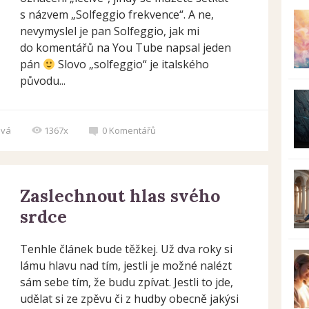
s názvem „Solfeggio frekvence“. A ne,
nevymyslel je pan Solfeggio, jak mi
do komentářů na You Tube napsal jeden
pán
Slovo „solfeggio“ je italského
původu...
ová
1367x
0
Komentářů
Zaslechnout hlas svého
srdce
Tenhle článek bude těžkej. Už dva roky si
lámu hlavu nad tím, jestli je možné nalézt
sám sebe tím, že budu zpívat. Jestli to jde,
udělat si ze zpěvu či z hudby obecně jakýsi