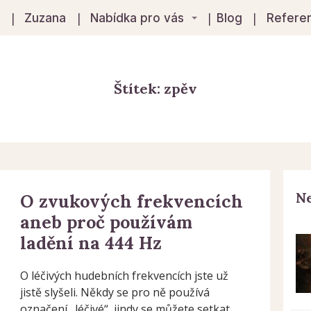
á
Zuzana
Nabídka pro vás
Blog
Refere
Štítek: zpěv
Ne
O zvukových frekvencích
aneb proč používám
ladění na 444 Hz
O léčivých hudebních frekvencích jste už
jistě slyšeli. Někdy se pro ně používá
označení „léčivé“, jindy se můžete setkat